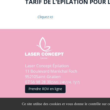
TARIF DE L'ÉPILATION POUR
Cliquez ici
Laser Concept Épilation
11 Boulevard Maréchal Foch
95210
Saint-Gratien
07 56 98 28 30
(SMS 24h/24, 7j/7)
Prendre RDV en ligne
Ce site utilise des cookies et vous donne le contrôle sur 