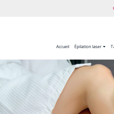
Skip
Panneau de gestion des cookies
to
content
Accueil
Épilation laser
T
Menu