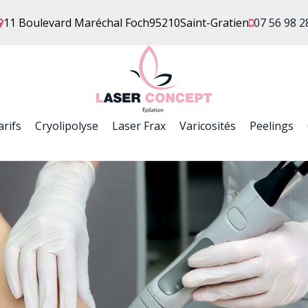
11 Boulevard Maréchal Foch
95210
Saint-Gratien
07 56 98 2
arifs
Cryolipolyse
Laser Frax
Varicosités
Peelings